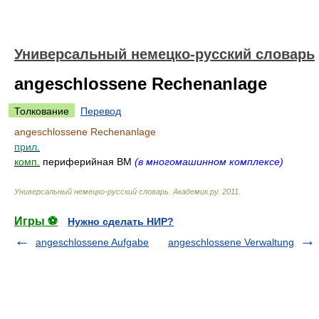
Универсальный немецко-русский словарь
angeschlossene Rechenanlage
Толкование
Перевод
angeschlossene Rechenanlage
прил.
комп.
периферийная ВМ
(в многомашинном комплексе)
Универсальный немецко-русский словарь
.
Академик.ру
.
2011
.
Игры ⚽
Нужно сделать НИР?
angeschlossene Aufgabe
angeschlossene Verwaltung