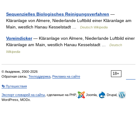
Sequenzielles Biologisches Reinigungsverfahren
—
Kläranlage von Almere, Niederlande Luftbild einer Kläranlage am
Main, westlich Hanau Kesselstadt …
Deutsch Wikipedia
Voreindicker
— Kläranlage von Almere, Niederlande Luftbild einer
Kläranlage am Main, westlich Hanau Kesselstadt …
Deutsch
Wikipedia
© Академик, 2000-2026
18+
Обратная связь:
Техподдержка
,
Реклама на сайте
👣 Путешествия
Экспорт словарей на сайты
, сделанные на PHP,
Joomla,
Drupal,
WordPress, MODx.